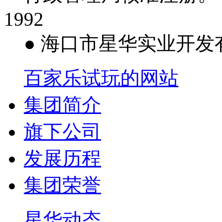
1992
● 海口市星华实业开
百家乐试玩的网站
集团简介
旗下公司
发展历程
集团荣誉
星华动态