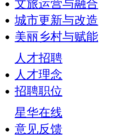
文旅运营与融合
城市更新与改造
美丽乡村与赋能
人才招聘
人才理念
招聘职位
星华在线
意见反馈