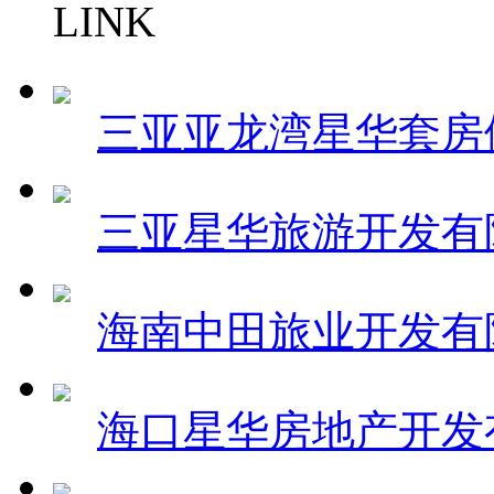
LINK
三亚亚龙湾星华套房
三亚星华旅游开发有
海南中田旅业开发有
海口星华房地产开发