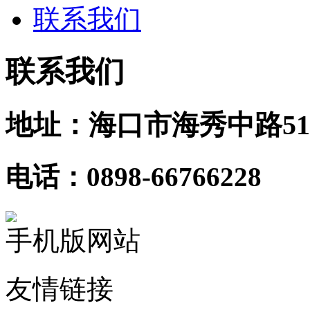
联系我们
联系我们
地址：海口市海秀中路51
电话：0898-66766228
手机版网站
友情链接