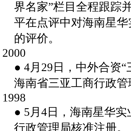
界名家”栏目全程跟踪
平在点评中对海南星华
的评价。
2000
● 4月29日，中外合
海南省三亚工商行政管
1998
● 5月4日，海南星华
行政管理局核准注册。