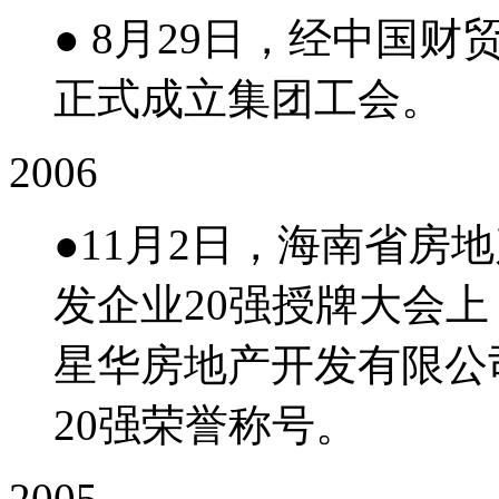
● 8月29日，经中国
正式成立集团工会。
2006
●11月2日，海南省房
发企业20强授牌大会
星华房地产开发有限公
20强荣誉称号。
2005