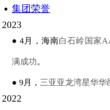
集团荣誉
2023
● 4月，海南
白石岭国家A
满成功
。
●
9月，
三亚亚龙湾星华华
2022