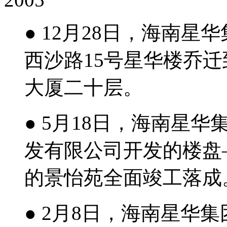
● 12月28日，海南
西沙路15号星华楼乔迁
大厦二十层。
● 5月18日，海南星
发有限公司开发的楼盘
的景怡苑全面竣工落成
● 2月8日，海南星华