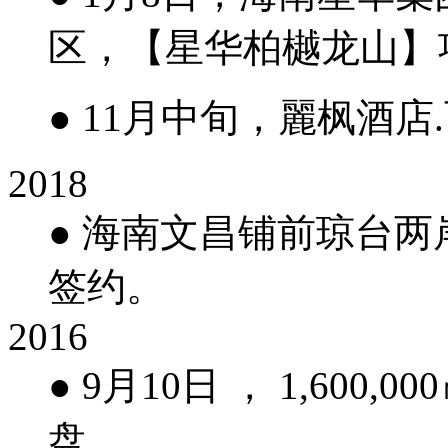
区，【星华柏樾龙山】
● 11月中旬，麗枫酒
2018
● 海南文昌铺前琼台
签约。
2016
● 9月10日 ， 1,60
盘。