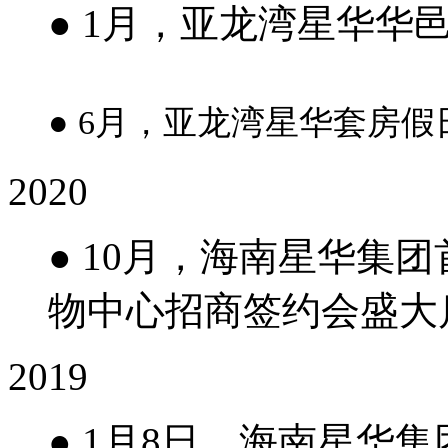
● 1月，亚龙湾星华
●
6月，
亚龙湾星华套房假
2020
● 10月，海南星华集团
物中心招商签约会盛大
2019
● 1月8日，海南星华