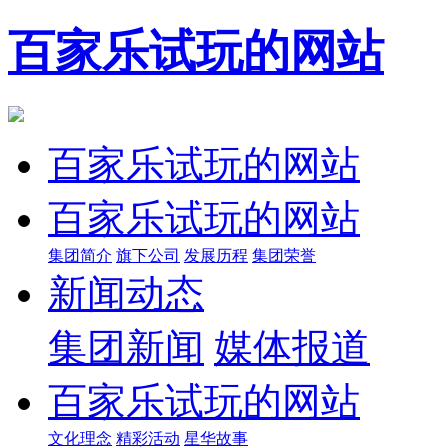
百家乐试玩的网站
百家乐试玩的网站
百家乐试玩的网站
集团简介
旗下公司
发展历程
集团荣誉
新闻动态
集团新闻
媒体报道
百家乐试玩的网站
文化理念
精彩活动
星华故事