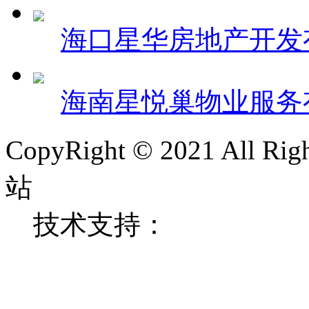
海口星华房地产开发
海南星悦巢物业服务
CopyRight © 2021 All
站
技术支持：