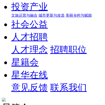
投资产业
文旅运营与融合
城市更新与改造
美丽乡村与赋能
社会公益
人才招聘
人才理念
招聘职位
星籍会
星华在线
意见反馈
联系我们