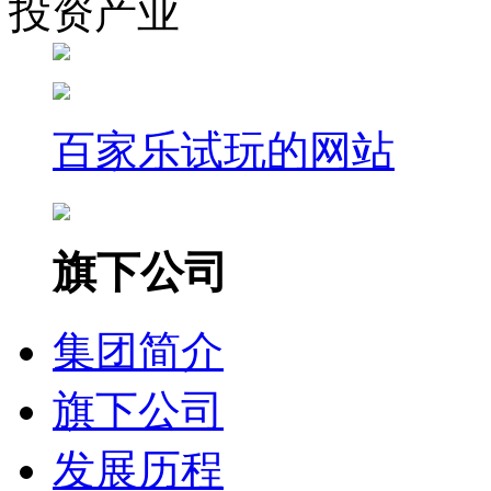
投资产业
百家乐试玩的网站
旗下公司
集团简介
旗下公司
发展历程