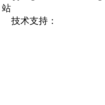
站
技术支持：