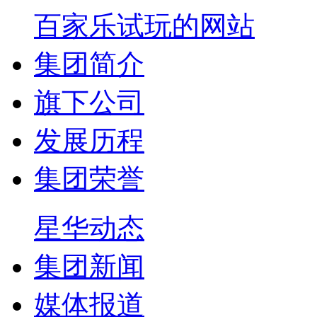
百家乐试玩的网站
集团简介
旗下公司
发展历程
集团荣誉
星华动态
集团新闻
媒体报道