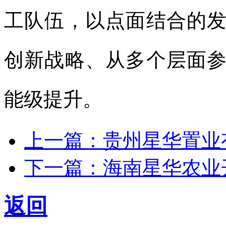
工队伍，以点面结合的
创新战略、从多个层面
能级提升。
上一篇：贵州星华置业
下一篇：海南星华农业
返回