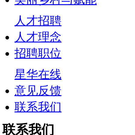
人才招聘
人才理念
招聘职位
星华在线
意见反馈
联系我们
联系我们