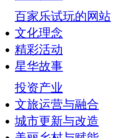
百家乐试玩的网站
文化理念
精彩活动
星华故事
投资产业
文旅运营与融合
城市更新与改造
美丽乡村与赋能