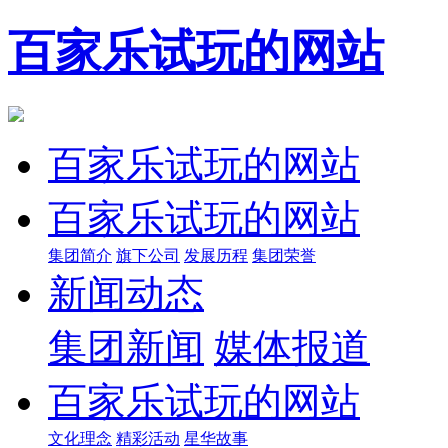
百家乐试玩的网站
百家乐试玩的网站
百家乐试玩的网站
集团简介
旗下公司
发展历程
集团荣誉
新闻动态
集团新闻
媒体报道
百家乐试玩的网站
文化理念
精彩活动
星华故事