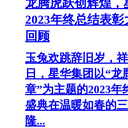
龙腾虎跃创辉煌，星
2023年终总结表彰
回顾
玉兔欢跳辞旧岁，祥龙
日，星华集团以“龙
章”为主题的2023
盛典在温暖如春的三
隆...