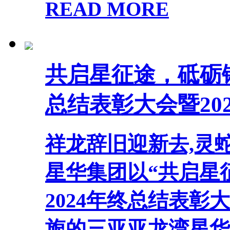
READ MORE
共启星征途，砥砺铸华
总结表彰大会暨20
祥龙辞旧迎新去,灵蛇纳
星华集团以“共启星
2024年终总结表彰
旎的三亚亚龙湾星华