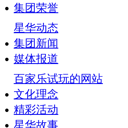
集团荣誉
星华动态
集团新闻
媒体报道
百家乐试玩的网站
文化理念
精彩活动
星华故事