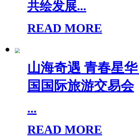
共绘发展...
READ MORE
山海奇遇 青春星华 |
国国际旅游交易会
...
READ MORE