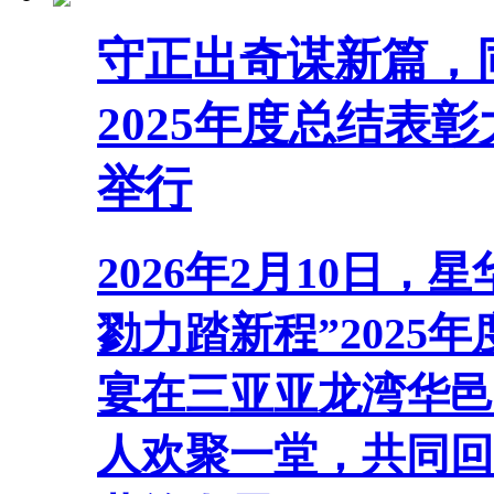
守正出奇谋新篇，同
2025年度总结表彰
举行
2026年2月10日
勠力踏新程”2025
宴在三亚亚龙湾华邑
人欢聚一堂，共同回