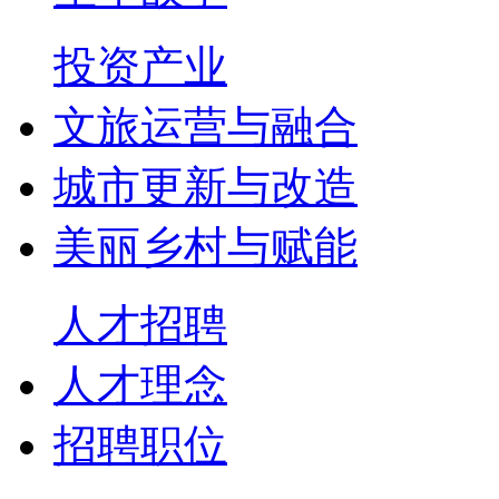
投资产业
文旅运营与融合
城市更新与改造
美丽乡村与赋能
人才招聘
人才理念
招聘职位