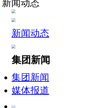
新闻动态
新闻动态
集团新闻
集团新闻
媒体报道